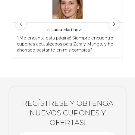
by
Laura Martínez
"¡Me encanta esta página! Siempre encuentro
"An
cupones actualizados para Zara y Mango, y he
Eat
ahorrado bastante en mis compras."
enc
rec
REGÍSTRESE Y OBTENGA
NUEVOS CUPONES Y
OFERTAS!