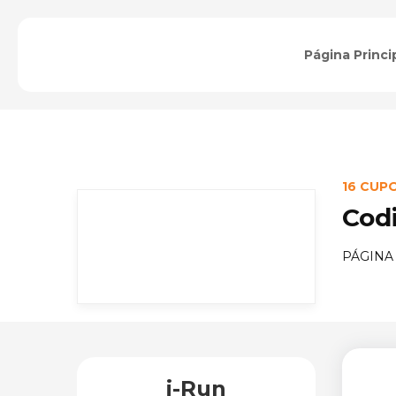
Página Princi
16 CUP
Cod
PÁGINA
i-Run