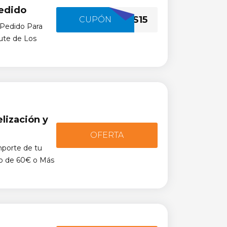
edido
IRUNES15
CUPÓN
Pedido Para
ute de Los
lización y
OFERTA
mporte de tu
do de 60€ o Más