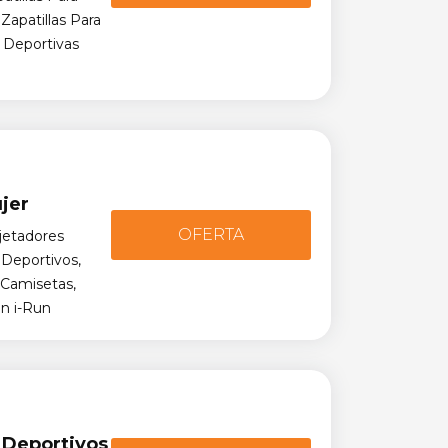
 Zapatillas Para
s Deportivas
jer
OFERTA
jetadores
 Deportivos,
 Camisetas,
n i-Run
 Deportivos