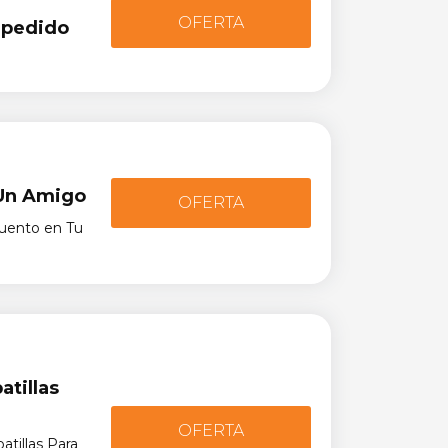
OFERTA
 pedido
 Un Amigo
OFERTA
uento en Tu
tillas
OFERTA
tillas Para