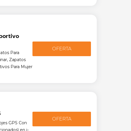
portivo
OFERTA
atos Para
inar, Zapatos
tivos Para Mujer
S
OFERTA
ojes GPS Con
ionados) en i-