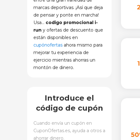
entre una gran variedad de
marcas deportivas. ¡Así que deja
de pensar y ponte en marcha!
Usa…
codigo promocional i-
run
y ofertas de descuento que
están disponibles en
cupónofertas
ahora mismo para
mejorar tu experiencia de
ejercicio mientras ahorras un
montón de dinero.
Introduce el
código de cupón
Cuando envía un cupón en
CuponOfertas.es
, ayuda a otros a
50
ahorrar dinero.