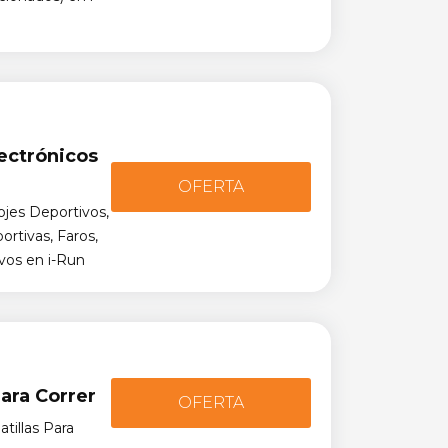
ectrónicos
OFERTA
jes Deportivos,
rtivas, Faros,
ivos en i-Run
ara Correr
OFERTA
illas Para