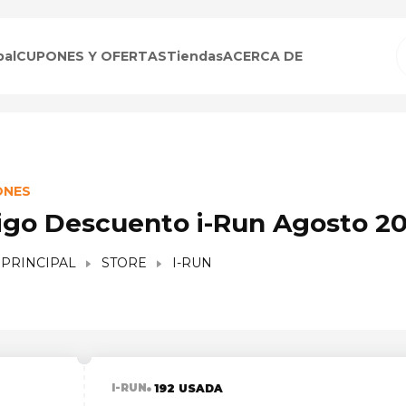
pal
CUPONES Y OFERTAS
Tiendas
ACERCA DE
ONES
igo Descuento i-Run Agosto 2
 PRINCIPAL
STORE
I-RUN
I-RUN
192 USADA