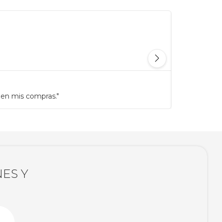
 en mis compras."
"Antes gast
ES Y