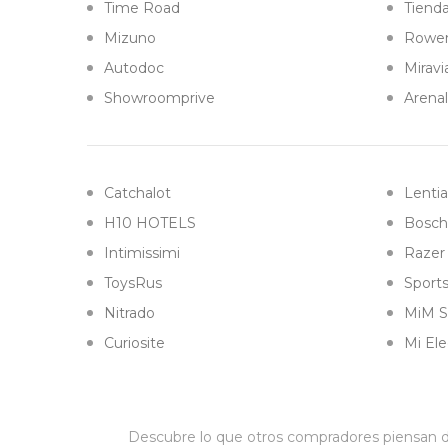
Time Road
Tiend
Mizuno
Rowe
Autodoc
Miravi
Showroomprive
Arena
Catchalot
Lenti
H10 HOTELS
Bosch
Intimissimi
Razer
ToysRus
Sports
Nitrado
MiM S
Curiosite
Mi Ele
Descubre lo que otros compradores piensan de