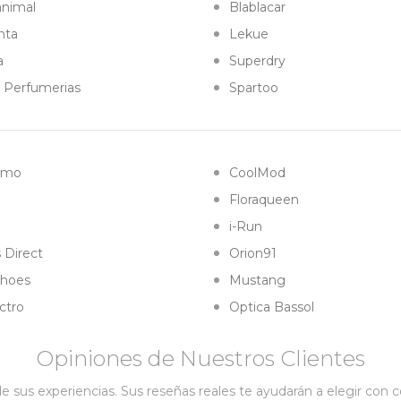
animal
Blablacar
nta
Lekue
a
Superdry
l Perfumerias
Spartoo
amo
CoolMod
Floraqueen
i-Run
 Direct
Orion91
hoes
Mustang
ctro
Optica Bassol
Opiniones de Nuestros Clientes
 sus experiencias. Sus reseñas reales te ayudarán a elegir con 