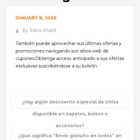
PÁGINA PRINCIPAL
STORE FAQ
¿DÓNDE
JANUARY 8, 2026
PUEDO ENCONTRAR LAS ÚLTIMAS PROMOCIONES DE
UNISA Y EL CÓDIGO PROMOCIONAL DE UNISA?
By
Rabia Khalid
También puede aprovechar sus últimas ofertas y
promociones navegando por sitios web de
cupones.Obtenga acceso anticipado a sus ofertas
exclusivas suscribiéndose a su boletín.
¿Hay algún descuento especial de Unisa
disponible en zapatos, bolsos o
accesorios?
¿Qué significa “Envío gratuito en todos” en