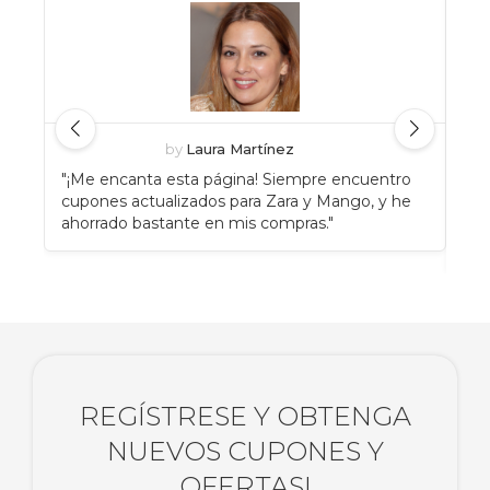
by
Laura Martínez
"¡Me encanta esta página! Siempre encuentro
"An
cupones actualizados para Zara y Mango, y he
Eat
ahorrado bastante en mis compras."
enc
rec
REGÍSTRESE Y OBTENGA
NUEVOS CUPONES Y
OFERTAS!