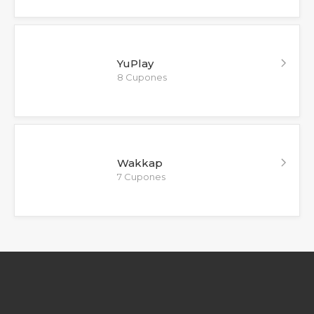
YuPlay
8 Cupones
Wakkap
7 Cupones