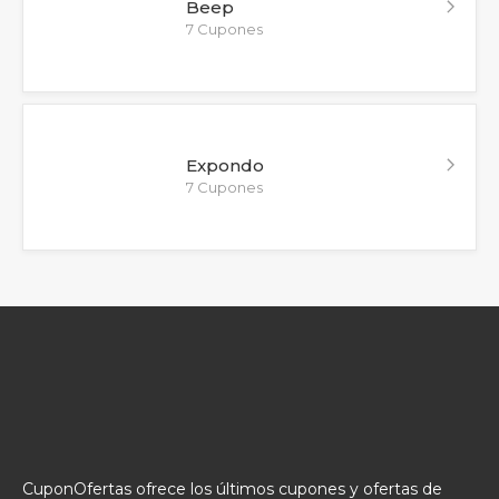
Beep
7 Cupones
Expondo
7 Cupones
CuponOfertas ofrece los últimos cupones y ofertas de