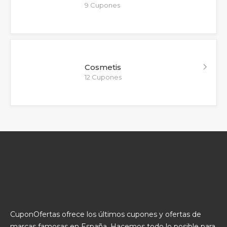
9 Cupones
Cosmetis
12 Cupones
CuponOfertas ofrece los últimos cupones y ofertas de
marcas famosas en España. Hacemos todo lo posible para