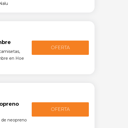
Nalu
mbre
OFERTA
camisetas,
mbre en Hoe
eopreno
OFERTA
s de neopreno