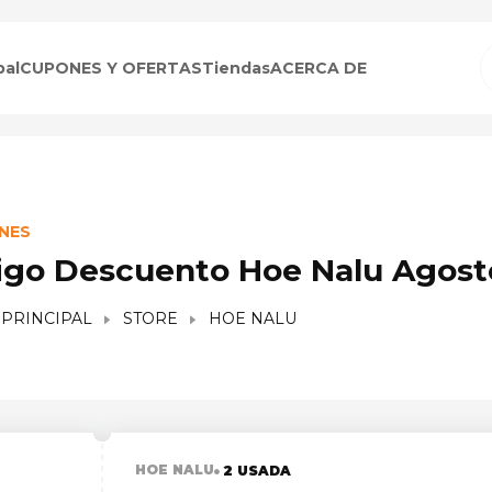
pal
CUPONES Y OFERTAS
Tiendas
ACERCA DE
NES
igo Descuento Hoe Nalu Agost
 PRINCIPAL
STORE
HOE NALU
HOE NALU
2 USADA