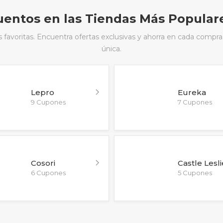
entos en las Tiendas Más Popular
avoritas. Encuentra ofertas exclusivas y ahorra en cada compra
única.
Lepro
Eureka
9 Cupones
7 Cupones
Cosori
Castle Lesli
6 Cupones
5 Cupones