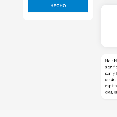
Hoe Na
signif
surf y
de des
espíri
olas, 