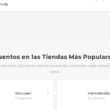
moda.
entos en las Tiendas Más Popular
avoritas. Encuentra ofertas exclusivas y ahorra en cada compra
única.
Ekouaer
HemdenBo
6 Cupones
6 Cupones