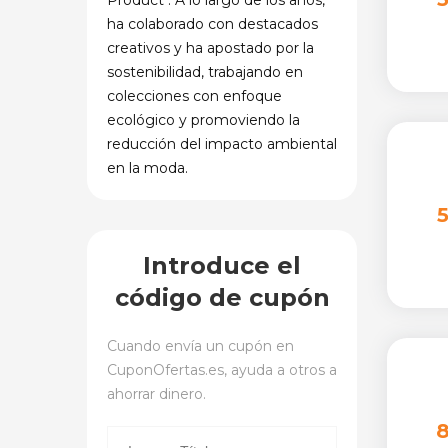
Product". A lo largo de los años,
ha colaborado con destacados
creativos y ha apostado por la
sostenibilidad, trabajando en
colecciones con enfoque
ecológico y promoviendo la
reducción del impacto ambiental
en la moda.
Introduce el
código de cupón
Cuando envía un cupón en
CuponOfertas.es
, ayuda a otros a
ahorrar dinero.