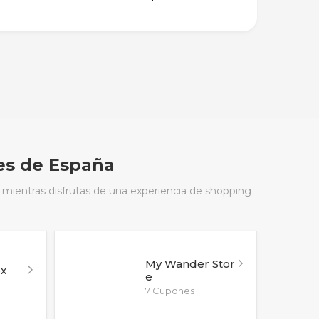
es de España
 mientras disfrutas de una experiencia de shopping
My Wander Stor
x
e
7 Cupones