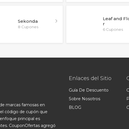
Leaf and F
Sekonda
r
8 Cupones
6 Cupones
Enlaces del Sitio
Guía De Descuento
C
Sobre Nosotros
P
s de marcas famosas en
BLOG
C
 el código de cupón que
enfoque principal es
ntes. CouponOfertas agregó