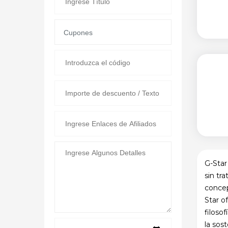
G-Star
sin tr
concep
Star o
filoso
la sos