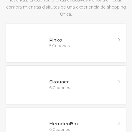
favoritas. Encuentra ofertas exclusivas y ahorra en cada
compra mientras disfrutas de una experiencia de shopping
única.
Pinko
5 Cupones
Ekouaer
6 Cupones
HemdenBox
6 Cupones