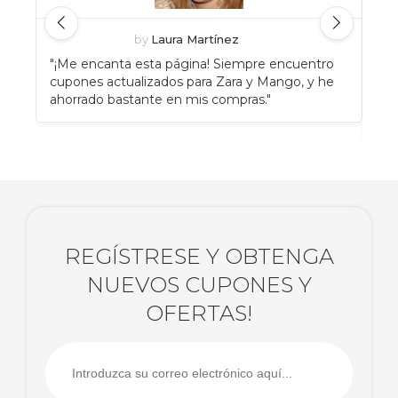
by
Laura Martínez
"¡Me encanta esta página! Siempre encuentro
"An
cupones actualizados para Zara y Mango, y he
Eat
ahorrado bastante en mis compras."
enc
rec
REGÍSTRESE Y OBTENGA
NUEVOS CUPONES Y
OFERTAS!