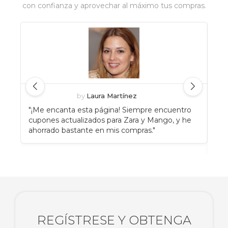
con confianza y aprovechar al máximo tus compras.
by
Laura Martínez
"¡Me encanta esta página! Siempre encuentro
"An
cupones actualizados para Zara y Mango, y he
Eat
ahorrado bastante en mis compras."
enc
rec
REGÍSTRESE Y OBTENGA