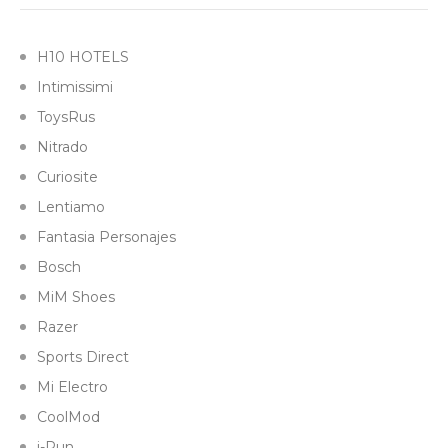
H10 HOTELS
Intimissimi
ToysRus
Nitrado
Curiosite
Lentiamo
Fantasia Personajes
Bosch
MiM Shoes
Razer
Sports Direct
Mi Electro
CoolMod
i-Run