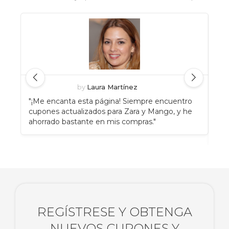
by
Laura Martínez
"¡Me encanta esta página! Siempre encuentro
"An
cupones actualizados para Zara y Mango, y he
Eat
ahorrado bastante en mis compras."
enc
rec
REGÍSTRESE Y OBTENGA
NUEVOS CUPONES Y