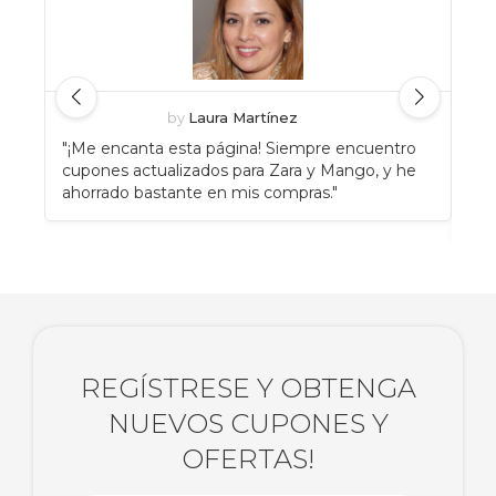
by
Laura Martínez
"¡Me encanta esta página! Siempre encuentro
"An
cupones actualizados para Zara y Mango, y he
Eat
ahorrado bastante en mis compras."
enc
rec
REGÍSTRESE Y OBTENGA
NUEVOS CUPONES Y
OFERTAS!