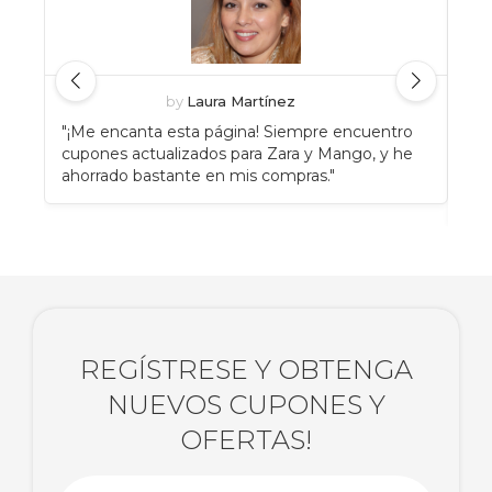
by
Laura Martínez
"¡Me encanta esta página! Siempre encuentro
"An
cupones actualizados para Zara y Mango, y he
Eat
ahorrado bastante en mis compras."
enc
rec
REGÍSTRESE Y OBTENGA
NUEVOS CUPONES Y
OFERTAS!