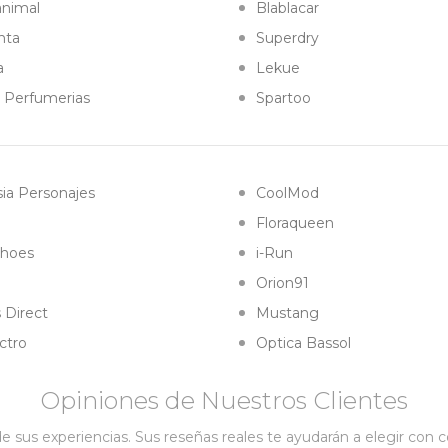
animal
Blablacar
nta
Superdry
a
Lekue
l Perfumerias
Spartoo
ia Personajes
CoolMod
Floraqueen
hoes
i-Run
Orion91
 Direct
Mustang
ctro
Optica Bassol
Opiniones de Nuestros Clientes
 sus experiencias. Sus reseñas reales te ayudarán a elegir con 