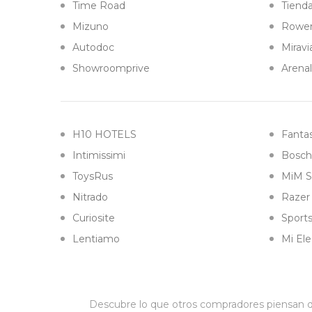
Time Road
Tiend
Mizuno
Rowe
Autodoc
Miravi
Showroomprive
Arena
H10 HOTELS
Fantas
Intimissimi
Bosch
ToysRus
MiM S
Nitrado
Razer
Curiosite
Sports
Lentiamo
Mi Ele
Descubre lo que otros compradores piensan de