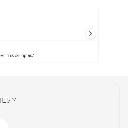
 en mis compras."
"Antes gast
ES Y