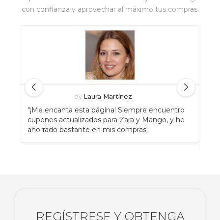
con confianza y aprovechar al máximo tus compras.
by
Laura Martínez
"¡Me encanta esta página! Siempre encuentro
"An
cupones actualizados para Zara y Mango, y he
Eat
ahorrado bastante en mis compras."
enc
rec
REGÍSTRESE Y OBTENGA