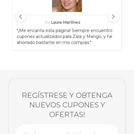
by
Laura Martínez
"¡Me encanta esta página! Siempre encuentro
"An
cupones actualizados para Zara y Mango, y he
Eat
ahorrado bastante en mis compras."
enc
rec
REGÍSTRESE Y OBTENGA
NUEVOS CUPONES Y
OFERTAS!