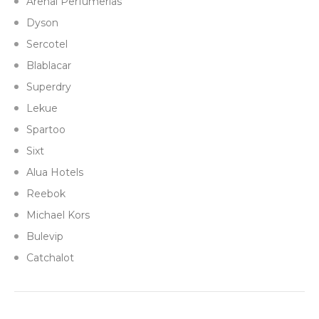
Arenal Perfumerias
Dyson
Sercotel
Blablacar
Superdry
Lekue
Spartoo
Sixt
Alua Hotels
Reebok
Michael Kors
Bulevip
Catchalot