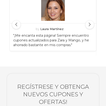
by
Laura Martínez
"¡Me encanta esta página! Siempre encuentro
"An
cupones actualizados para Zara y Mango, y he
Eat
ahorrado bastante en mis compras."
enc
rec
REGÍSTRESE Y OBTENGA
NUEVOS CUPONES Y
OFERTAS!