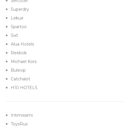
Sercotel
Superdry
Lekue
Spartoo
Sixt
Alua Hotels
Reebok
Michael Kors
Bulevip
Catchalot
H10 HOTELS
Intimissimi
ToysRus