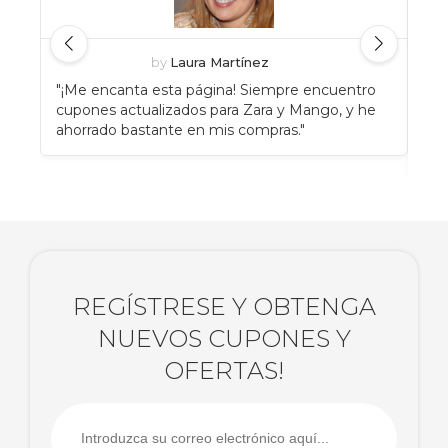
by
Laura Martínez
"¡Me encanta esta página! Siempre encuentro
"An
cupones actualizados para Zara y Mango, y he
Eat
ahorrado bastante en mis compras."
enc
rec
REGÍSTRESE Y OBTENGA
NUEVOS CUPONES Y
OFERTAS!