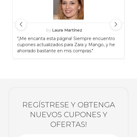
by
Laura Martínez
"¡Me encanta esta página! Siempre encuentro
"An
cupones actualizados para Zara y Mango, y he
Eat
ahorrado bastante en mis compras."
enc
rec
REGÍSTRESE Y OBTENGA
NUEVOS CUPONES Y
OFERTAS!