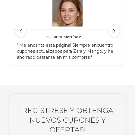
by
Laura Martínez
"¡Me encanta esta página! Siempre encuentro
"An
cupones actualizados para Zara y Mango, y he
Eat
ahorrado bastante en mis compras."
enc
rec
REGÍSTRESE Y OBTENGA
NUEVOS CUPONES Y
OFERTAS!