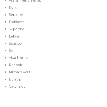
Arenal Perfumerias
Dyson
Sercotel
Blablacar
Superdry
Lekue
Spartoo
Sixt
Alua Hotels
Reebok
Michael Kors
Bulevip
Catchalot