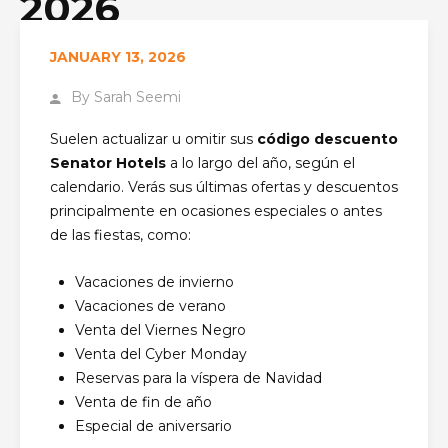
2026
JANUARY 13, 2026
PÁGINA PRINCIPAL
STORE FAQ
¿CON QUÉ
FRECUENCIA SE ACTUALIZAN O REEMPLAZAN LOS
By
Sarah Seemi
HOTELES CON CÓDIGO DE DESCUENTO SENATOR?
Suelen actualizar u omitir sus
código descuento
Senator Hotels
a lo largo del año, según el
calendario. Verás sus últimas ofertas y descuentos
principalmente en ocasiones especiales o antes
de las fiestas, como:
Vacaciones de invierno
Vacaciones de verano
Venta del Viernes Negro
Venta del Cyber ​​Monday
Reservas para la víspera de Navidad
Venta de fin de año
Especial de aniversario