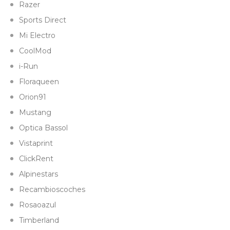
Razer
Sports Direct
Mi Electro
CoolMod
i-Run
Floraqueen
Orion91
Mustang
Optica Bassol
Vistaprint
ClickRent
Alpinestars
Recambioscoches
Rosaoazul
Timberland