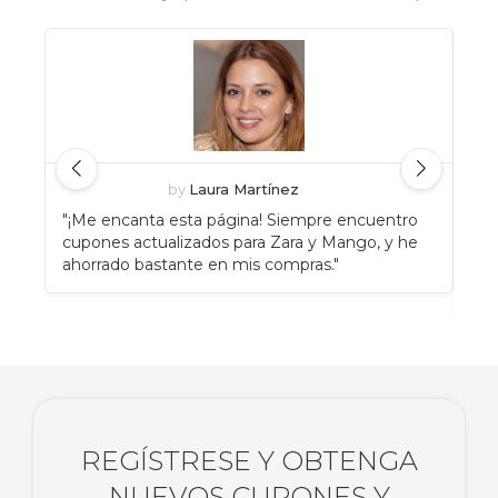
by
Laura Martínez
"¡Me encanta esta página! Siempre encuentro
"An
cupones actualizados para Zara y Mango, y he
Eat
ahorrado bastante en mis compras."
enc
rec
REGÍSTRESE Y OBTENGA
NUEVOS CUPONES Y