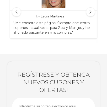
by
Laura Martínez
"¡Me encanta esta página! Siempre encuentro
"An
cupones actualizados para Zara y Mango, y he
Eat
ahorrado bastante en mis compras."
enc
rec
REGÍSTRESE Y OBTENGA
NUEVOS CUPONES Y
OFERTAS!