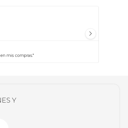
 en mis compras."
"Antes gast
ES Y