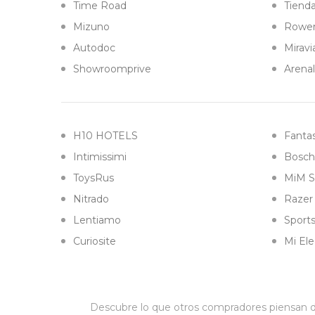
Time Road
Tiend
Mizuno
Rowe
Autodoc
Miravi
Showroomprive
Arena
H10 HOTELS
Fantas
Intimissimi
Bosch
ToysRus
MiM S
Nitrado
Razer
Lentiamo
Sports
Curiosite
Mi Ele
Descubre lo que otros compradores piensan de