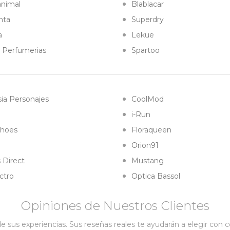
animal
Blablacar
nta
Superdry
a
Lekue
l Perfumerias
Spartoo
ia Personajes
CoolMod
i-Run
hoes
Floraqueen
Orion91
 Direct
Mustang
ctro
Optica Bassol
Opiniones de Nuestros Clientes
 sus experiencias. Sus reseñas reales te ayudarán a elegir con 