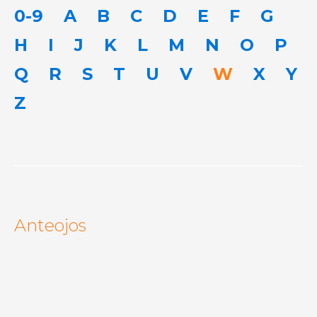
0-9
A
B
C
D
E
F
G
H
I
J
K
L
M
N
O
P
Q
R
S
T
U
V
W
X
Y
Z
Anteojos