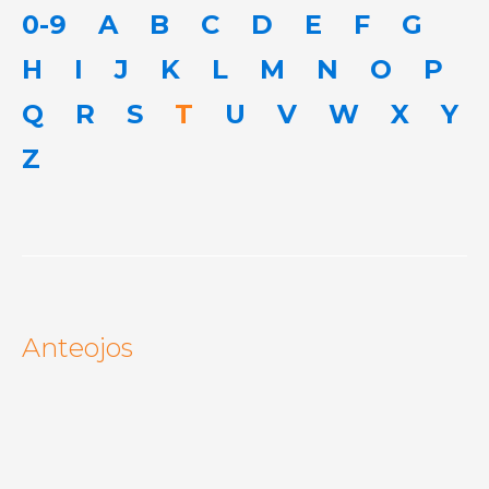
0-9
A
B
C
D
E
F
G
H
I
J
K
L
M
N
O
P
Q
R
S
T
U
V
W
X
Y
Z
Anteojos