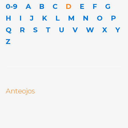
0-9
A
B
C
D
E
F
G
H
I
J
K
L
M
N
O
P
Q
R
S
T
U
V
W
X
Y
Z
Anteojos