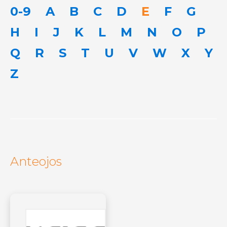
0-9
A
B
C
D
E
F
G
H
I
J
K
L
M
N
O
P
Q
R
S
T
U
V
W
X
Y
Z
Anteojos