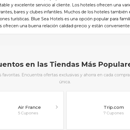
table y excelente servicio al cliente. Los hoteles ofrecen una va
rantes, bares y clubes infantiles. Muchos de los hoteles también
iones turísticas. Blue Sea Hotels es una opción popular para famil
s ofrecen una buena relación calidad-precio y están conveniente
entos en las Tiendas Más Popular
avoritas. Encuentra ofertas exclusivas y ahorra en cada compra
única.
Air France
Trip.com
5 Cupones
7 Cupones