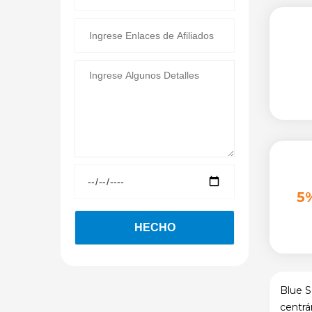
5
Blue S
centrá