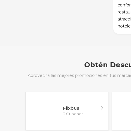
confor
restau
atracc
hotele
Obtén Descu
Aprovecha las mejores promociones en tus marcas f
Flixbus
3 Cupones