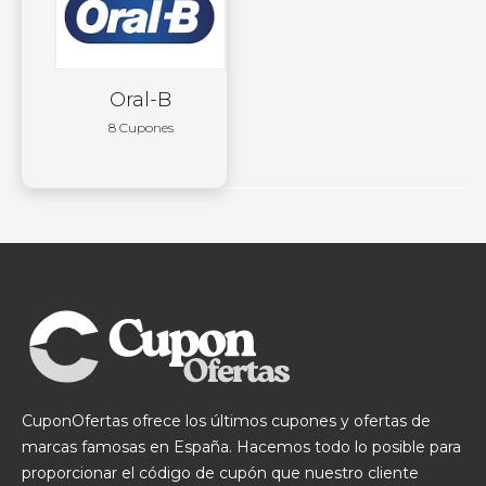
Oral-B
8 Cupones
CuponOfertas ofrece los últimos cupones y ofertas de
marcas famosas en España. Hacemos todo lo posible para
proporcionar el código de cupón que nuestro cliente