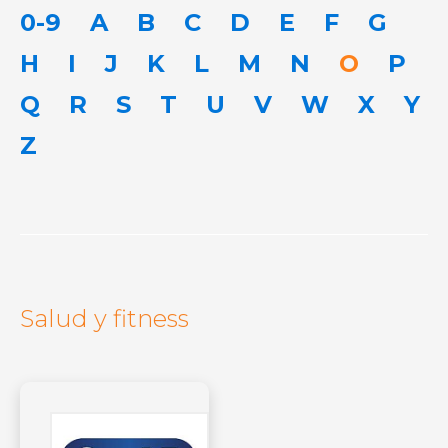
0-9
A
B
C
D
E
F
G
H
I
J
K
L
M
N
O
P
Q
R
S
T
U
V
W
X
Y
Z
Salud y fitness