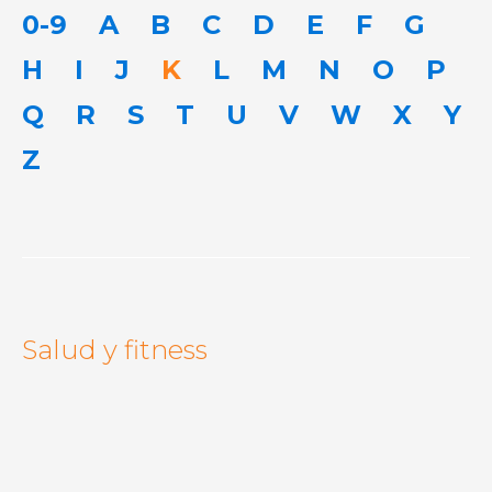
0-9
A
B
C
D
E
F
G
H
I
J
K
L
M
N
O
P
Q
R
S
T
U
V
W
X
Y
Z
Salud y fitness