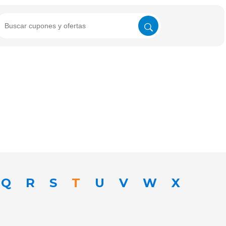
Q
R
S
T
U
V
W
X