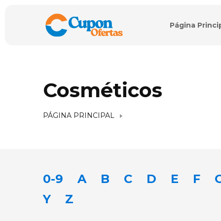
Página Princi
Cosméticos
PÁGINA PRINCIPAL
0-9
A
B
C
D
E
F
Y
Z