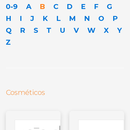
0-9
A
B
C
D
E
F
G
H
I
J
K
L
M
N
O
P
Q
R
S
T
U
V
W
X
Y
Z
Cosméticos