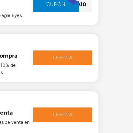
AGUILA10
CUPÓN
Eagle Eyes
compra
OFERTA
n 10% de
es
venta
OFERTA
as de venta en