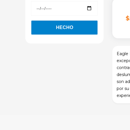
$
Eagle 
excepc
contra
deslum
son ad
por su
experi