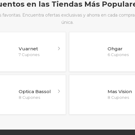
entos en las Tiendas Más Popular
avoritas. Encuentra ofertas exclusivas y ahorra en cada compra
única.
Vuarnet
Ohgar
7 Cupones
6 Cupones
Optica Bassol
Mas Vision
8 Cupones
8 Cupones