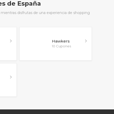
es de España
 mientras disfrutas de una experiencia de shopping
Hawkers
10 Cupones