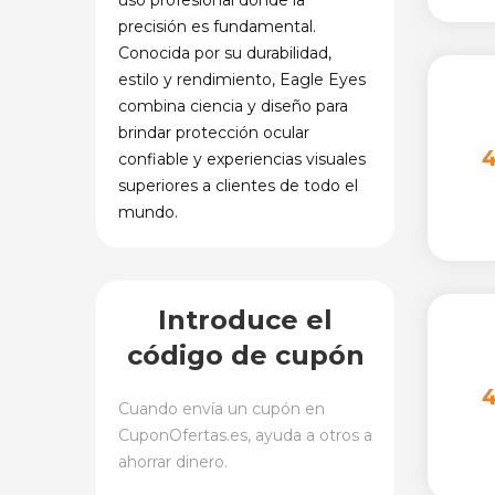
uso profesional donde la
precisión es fundamental.
Conocida por su durabilidad,
estilo y rendimiento, Eagle Eyes
combina ciencia y diseño para
brindar protección ocular
confiable y experiencias visuales
superiores a clientes de todo el
mundo.
Introduce el
código de cupón
Cuando envía un cupón en
CuponOfertas.es
, ayuda a otros a
ahorrar dinero.