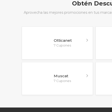
Obtén Descu
Aprovecha las mejores promociones en tus marcas f
Otticanet
7 Cupones
Muscat
7 Cupones