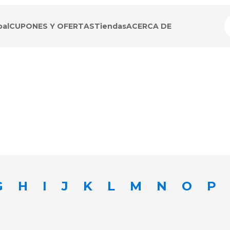
pal
CUPONES Y OFERTAS
Tiendas
ACERCA DE
G
H
I
J
K
L
M
N
O
P