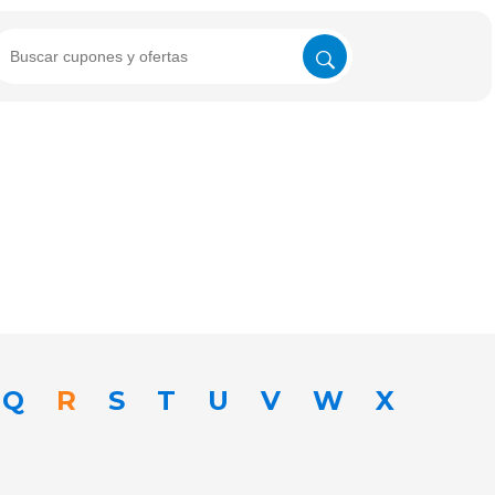
Q
R
S
T
U
V
W
X