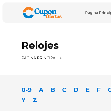
Página Princi
Relojes
PÁGINA PRINCIPAL
0-9
A
B
C
D
E
F
Y
Z