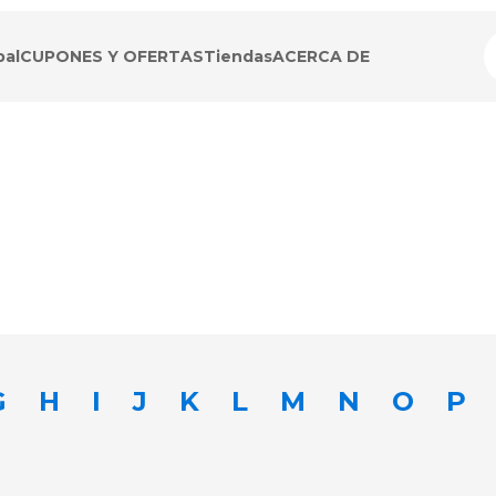
pal
CUPONES Y OFERTAS
Tiendas
ACERCA DE
G
H
I
J
K
L
M
N
O
P