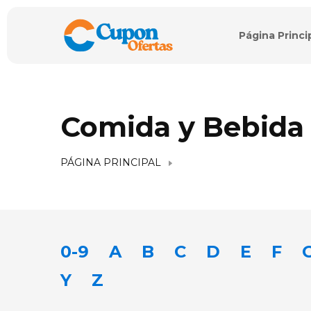
Página Princi
Comida y Bebida
PÁGINA PRINCIPAL
0-9
A
B
C
D
E
F
Y
Z