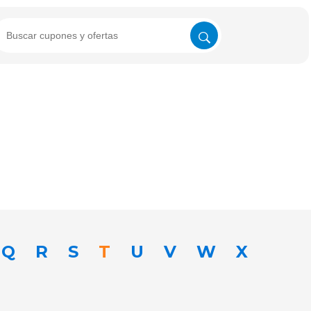
Q
R
S
T
U
V
W
X