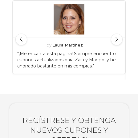
by
Laura Martínez
"¡Me encanta esta página! Siempre encuentro
"An
cupones actualizados para Zara y Mango, y he
Eat
ahorrado bastante en mis compras."
enc
rec
REGÍSTRESE Y OBTENGA
NUEVOS CUPONES Y