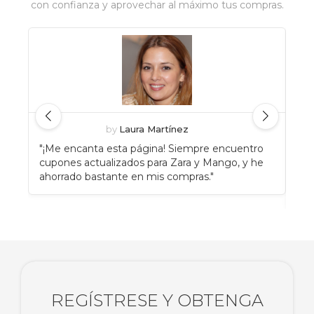
con confianza y aprovechar al máximo tus compras.
by
Laura Martínez
"¡Me encanta esta página! Siempre encuentro
"An
cupones actualizados para Zara y Mango, y he
Eat
ahorrado bastante en mis compras."
enc
rec
REGÍSTRESE Y OBTENGA