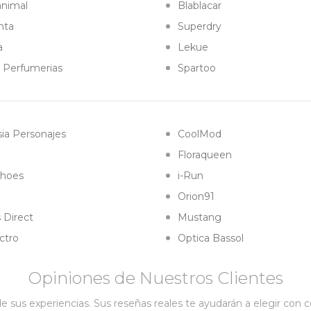
animal
Blablacar
nta
Superdry
a
Lekue
l Perfumerias
Spartoo
ia Personajes
CoolMod
Floraqueen
hoes
i-Run
Orion91
 Direct
Mustang
ctro
Optica Bassol
Opiniones de Nuestros Clientes
 sus experiencias. Sus reseñas reales te ayudarán a elegir con 