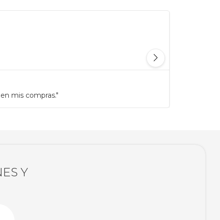
 en mis compras."
"Antes gast
ES Y