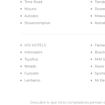
Time Road
Tiend
Mizuno
Rowe
Autodoc
Miravi
Showroomprive
Arena
H10 HOTELS
Fantas
Intimissimi
Bosch
ToysRus
MiM S
Nitrado
Razer
Curiosite
Sports
Lentiamo
Mi Ele
Descubre lo que otros compradores piensan de