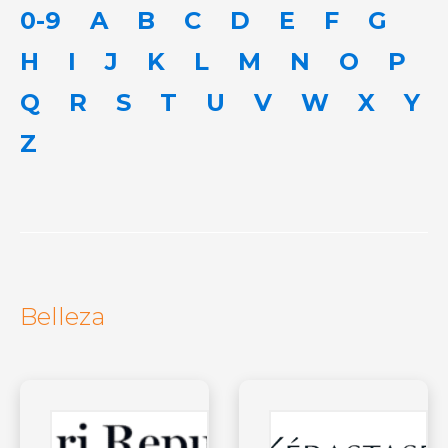
0-9
A
B
C
D
E
F
G
H
I
J
K
L
M
N
O
P
Q
R
S
T
U
V
W
X
Y
Z
Belleza