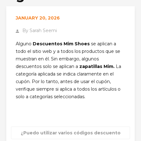
PÁGINA PRINCIPAL
STORE FAQ
¿LOS
JANUARY 20, 2026
DESCUENTOS DE MIM SHOES SE APLICAN A TODOS
LOS PRODUCTOS, INCLUIDAS LAS ZAPATILLAS MIM?
By
Sarah Seemi
Alguno
Descuentos Mim Shoes
se aplican a
todo el sitio web y a todos los productos que se
muestran en él. Sin embargo, algunos
descuentos solo se aplican a
zapatillas Mim.
La
categoría aplicada se indica claramente en el
cupón. Por lo tanto, antes de usar el cupón,
verifique siempre si aplica a todos los artículos o
solo a categorías seleccionadas.
¿Puedo utilizar varios códigos descuento