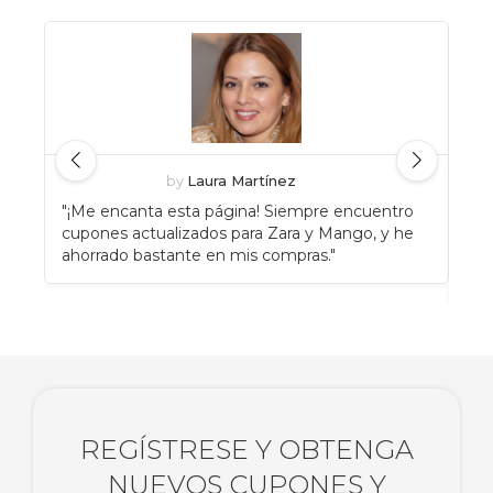
by
Laura Martínez
"¡Me encanta esta página! Siempre encuentro
"An
cupones actualizados para Zara y Mango, y he
Eat
ahorrado bastante en mis compras."
enc
rec
REGÍSTRESE Y OBTENGA
NUEVOS CUPONES Y