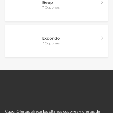
Beep
7 Cupones
Expondo
7 Cupones
CuponOfertas ofrece los últimos cupones y ofertas de