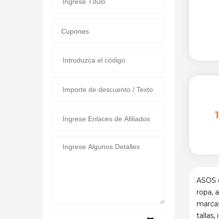
ASOS e
ropa, 
marcas
tallas