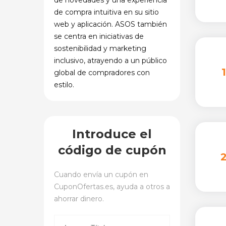
de novedades y una experiencia
de compra intuitiva en su sitio
web y aplicación. ASOS también
se centra en iniciativas de
sostenibilidad y marketing
inclusivo, atrayendo a un público
global de compradores con
estilo.
Introduce el
código de cupón
Cuando envía un cupón en
CuponOfertas.es
, ayuda a otros a
ahorrar dinero.