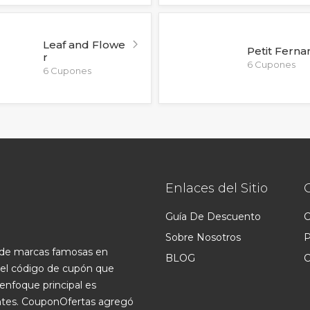
Leaf and Flowe
Petit Ferna
r
6 Cupones
6 Cupones
Enlaces del Sitio
Guía De Descuento
C
Sobre Nosotros
P
s de marcas famosas en
BLOG
C
 el código de cupón que
enfoque principal es
ntes. CouponOfertas agregó