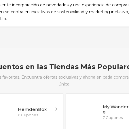
cuente incorporación de novedades y una experiencia de compra in
n se centra en iniciativas de sostenibilidad y marketing inclusiv
ilo.
entos en las Tiendas Más Popular
avoritas. Encuentra ofertas exclusivas y ahorra en cada compra
única.
My Wander 
HemdenBox
e
6 Cupones
7 Cupones