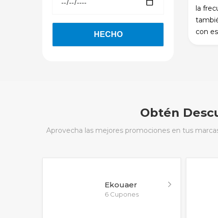
la fre
tambié
con est
Obtén Descu
Aprovecha las mejores promociones en tus marcas f
Ekouaer
6 Cupones