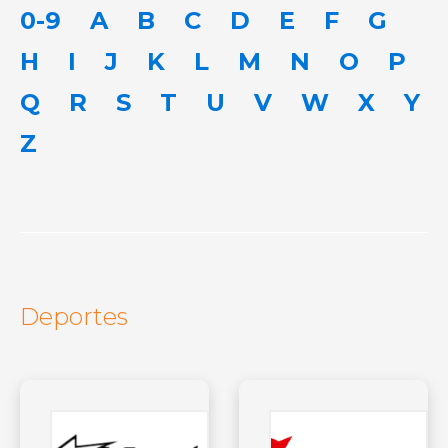
0-9
A
B
C
D
E
F
G
H
I
J
K
L
M
N
O
P
Q
R
S
T
U
V
W
X
Y
Z
Deportes