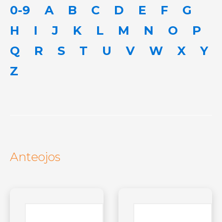
0-9
A
B
C
D
E
F
G
H
I
J
K
L
M
N
O
P
Q
R
S
T
U
V
W
X
Y
Z
Anteojos